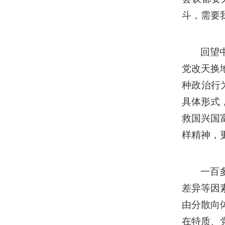
斗，需要
回望
党改天换
种政治行
具体形式
救国兴国
样精神，
一百
差异等因
由分散向
在特质、